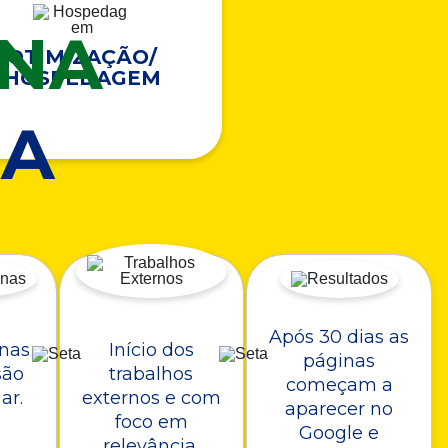
ONA
OTIMIZAÇÃO/
HOSPEDAGEM
A
Após 30 dias as
nas
Início dos
páginas
são
trabalhos
começam a
ar.
externos e com
aparecer no
foco em
Google e
relevância.