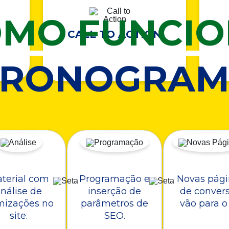
MO FUNCI
CALL TO ACTION
CRONOGRAM
terial com
Programação e
Novas pági
nálise de
inserção de
de conver
mizações no
parâmetros de
vão para o 
site.
SEO.