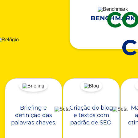
CO
BENCHMARK
Briefing e
Criação do blog
Ma
definição das
e textos com
a
palavras chaves.
padrão de SEO.
oti