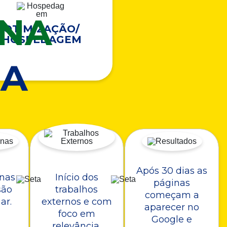
ONA
OTIMIZAÇÃO/
HOSPEDAGEM
A
Após 30 dias as
nas
Início dos
páginas
são
trabalhos
começam a
ar.
externos e com
aparecer no
foco em
Google e
relevância.