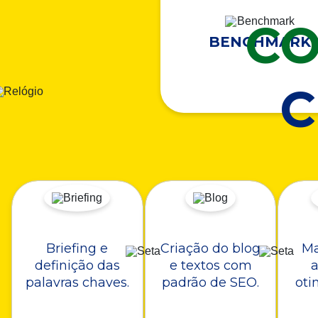
CO
BENCHMARK
Briefing e
Criação do blog
Ma
definição das
e textos com
a
palavras chaves.
padrão de SEO.
oti