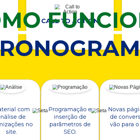
MO FUNCI
CALL TO ACTION
CRONOGRAM
terial com
Programação e
Novas pági
nálise de
inserção de
de conver
mizações no
parâmetros de
vão para o 
site.
SEO.