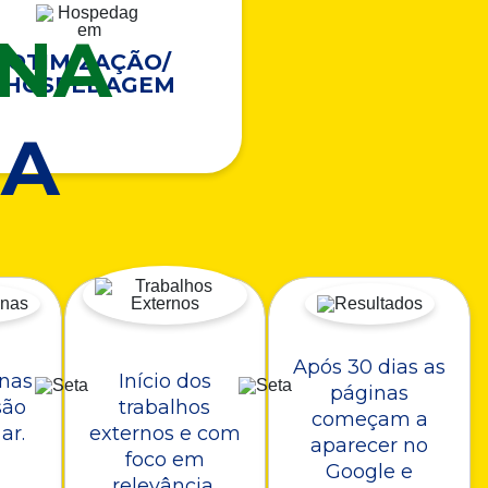
ONA
OTIMIZAÇÃO/
HOSPEDAGEM
A
Após 30 dias as
nas
Início dos
páginas
são
trabalhos
começam a
ar.
externos e com
aparecer no
foco em
Google e
relevância.