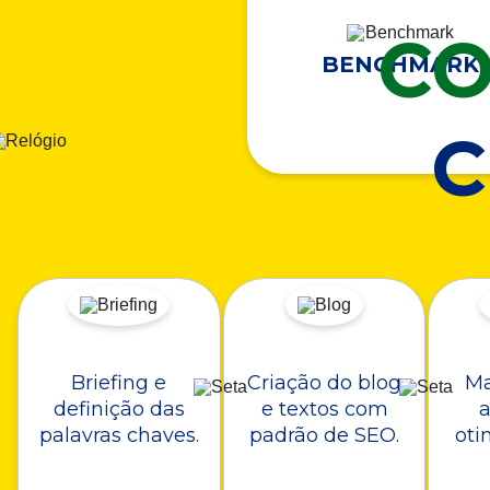
CO
BENCHMARK
Briefing e
Criação do blog
Ma
definição das
e textos com
a
palavras chaves.
padrão de SEO.
oti