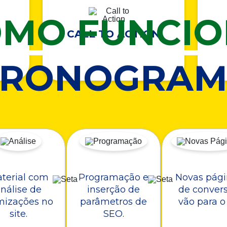
MO FUNCI
CALL TO ACTION
CRONOGRAM
terial com
Programação e
Novas pági
nálise de
inserção de
de conver
mizações no
parâmetros de
vão para o 
site.
SEO.