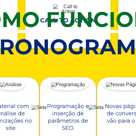
MO FUNCI
CALL TO ACTION
CRONOGRAM
terial com
Programação e
Novas pági
nálise de
inserção de
de conver
mizações no
parâmetros de
vão para o 
site.
SEO.