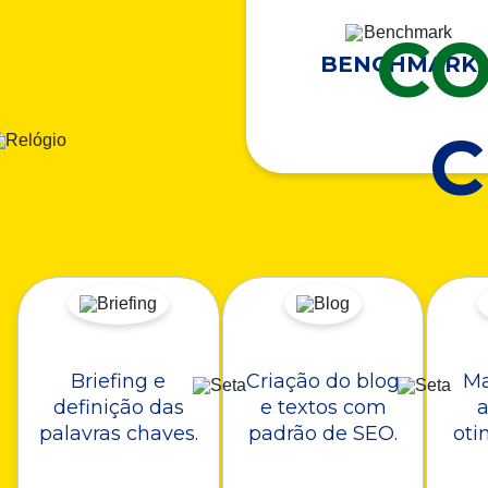
CO
BENCHMARK
Briefing e
Criação do blog
Ma
definição das
e textos com
a
palavras chaves.
padrão de SEO.
oti