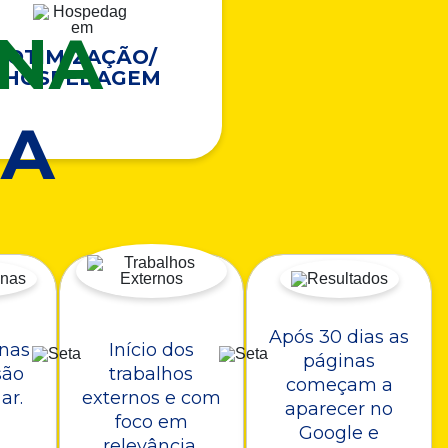
ONA
OTIMIZAÇÃO/
HOSPEDAGEM
A
Após 30 dias as
nas
Início dos
páginas
são
trabalhos
começam a
ar.
externos e com
aparecer no
foco em
Google e
relevância.