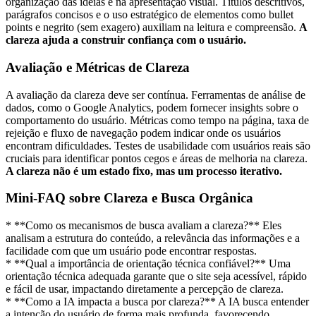
organização das ideias e na apresentação visual. Títulos descritivos,
parágrafos concisos e o uso estratégico de elementos como bullet
points e negrito (sem exagero) auxiliam na leitura e compreensão.
A
clareza ajuda a construir confiança com o usuário.
Avaliação e Métricas de Clareza
A avaliação da clareza deve ser contínua. Ferramentas de análise de
dados, como o Google Analytics, podem fornecer insights sobre o
comportamento do usuário. Métricas como tempo na página, taxa de
rejeição e fluxo de navegação podem indicar onde os usuários
encontram dificuldades. Testes de usabilidade com usuários reais são
cruciais para identificar pontos cegos e áreas de melhoria na clareza.
A clareza não é um estado fixo, mas um processo iterativo.
Mini-FAQ sobre Clareza e Busca Orgânica
* **Como os mecanismos de busca avaliam a clareza?** Eles
analisam a estrutura do conteúdo, a relevância das informações e a
facilidade com que um usuário pode encontrar respostas.
* **Qual a importância de orientação técnica confiável?** Uma
orientação técnica adequada garante que o site seja acessível, rápido
e fácil de usar, impactando diretamente a percepção de clareza.
* **Como a IA impacta a busca por clareza?** A IA busca entender
a intenção do usuário de forma mais profunda, favorecendo