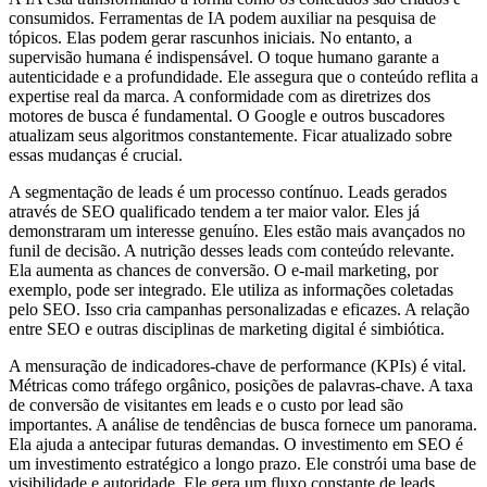
consumidos. Ferramentas de IA podem auxiliar na pesquisa de
tópicos. Elas podem gerar rascunhos iniciais. No entanto, a
supervisão humana é indispensável. O toque humano garante a
autenticidade e a profundidade. Ele assegura que o conteúdo reflita a
expertise real da marca. A conformidade com as diretrizes dos
motores de busca é fundamental. O Google e outros buscadores
atualizam seus algoritmos constantemente. Ficar atualizado sobre
essas mudanças é crucial.
A segmentação de leads é um processo contínuo. Leads gerados
através de SEO qualificado tendem a ter maior valor. Eles já
demonstraram um interesse genuíno. Eles estão mais avançados no
funil de decisão. A nutrição desses leads com conteúdo relevante.
Ela aumenta as chances de conversão. O e-mail marketing, por
exemplo, pode ser integrado. Ele utiliza as informações coletadas
pelo SEO. Isso cria campanhas personalizadas e eficazes. A relação
entre SEO e outras disciplinas de marketing digital é simbiótica.
A mensuração de indicadores-chave de performance (KPIs) é vital.
Métricas como tráfego orgânico, posições de palavras-chave. A taxa
de conversão de visitantes em leads e o custo por lead são
importantes. A análise de tendências de busca fornece um panorama.
Ela ajuda a antecipar futuras demandas. O investimento em SEO é
um investimento estratégico a longo prazo. Ele constrói uma base de
visibilidade e autoridade. Ele gera um fluxo constante de leads