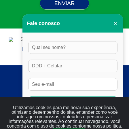
×
Fale conosco
HORÁRIO DE ATENDIMENTO:
DAS 8H ÀS 17H30, EM DIAS ÚTEIS
SERVIÇOS
FULL SEO
RESULTADOS
SERVIÇOS
Conversar no Whatsapp
BLOG
Utilizamos cookies para melhorar sua experiência,
otimizar o desempenho do site, entender como você
CONTATO
interage com nossos conteúdos e personalizar
informações relevantes. Ao continuar navegando, você
concorda com o uso de cookies conforme nossa política.