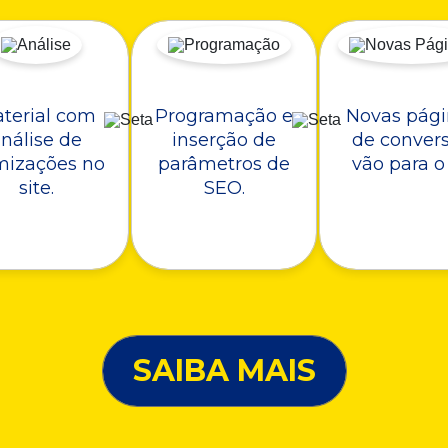
terial com
Programação e
Novas pági
nálise de
inserção de
de conver
mizações no
parâmetros de
vão para o 
site.
SEO.
SAIBA MAIS