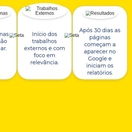
Após 30 dias as
nas
Início dos
páginas
são
trabalhos
começam a
ar.
externos e com
aparecer no
foco em
Google e
relevância.
iniciam os
relatórios.