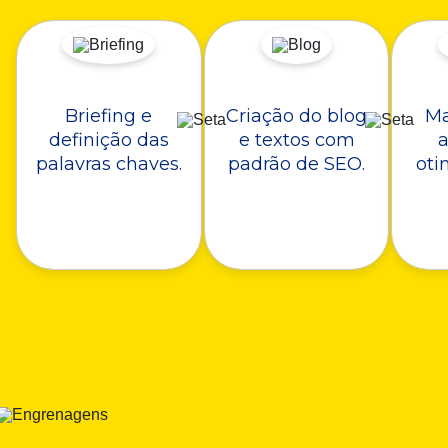
Briefing e
Criação do blog
Ma
definição das
e textos com
a
palavras chaves.
padrão de SEO.
oti