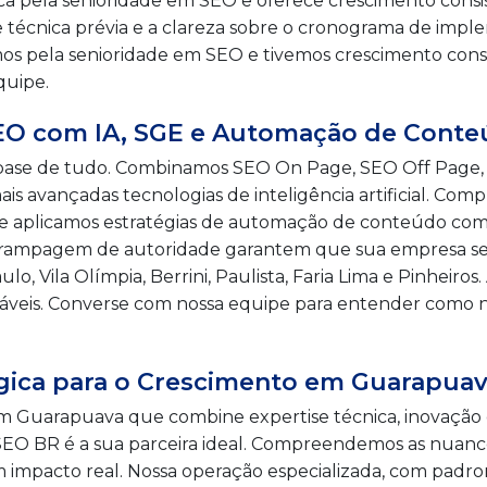
a pela senioridade em SEO e oferece crescimento consi
se técnica prévia e a clareza sobre o cronograma de im
hemos pela senioridade em SEO e tivemos crescimento cons
quipe.
SEO com IA, SGE e Automação de Cont
a base de tudo. Combinamos SEO On Page, SEO Off Page
is avançadas tecnologias de inteligência artificial. 
 aplicamos estratégias de automação de conteúdo com IA
e a rampagem de autoridade garantem que sua empresa 
, Vila Olímpia, Berrini, Paulista, Faria Lima e Pinheir
ráveis. Converse com nossa equipe para entender como 
égica para o Crescimento em Guarapua
m Guarapuava que combine expertise técnica, inovaçã
SEO BR é a sua parceira ideal. Compreendemos as nuanc
mpacto real. Nossa operação especializada, com padro