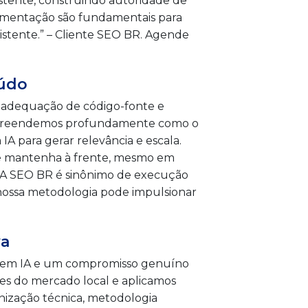
stente, construindo autoridade de
plementação são fundamentais para
istente.” – Cliente SEO BR. Agende
eúdo
, adequação de código-fonte e
Compreendemos profundamente como o
 para gerar relevância e escala.
se mantenha à frente, mesmo em
os. A SEO BR é sinônimo de execução
nossa metodologia pode impulsionar
va
o em IA e um compromisso genuíno
es do mercado local e aplicamos
nização técnica, metodologia