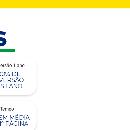
S
00% DE
VERSÃO
S 1 ANO
 EM MÉDIA
1º PÁGINA