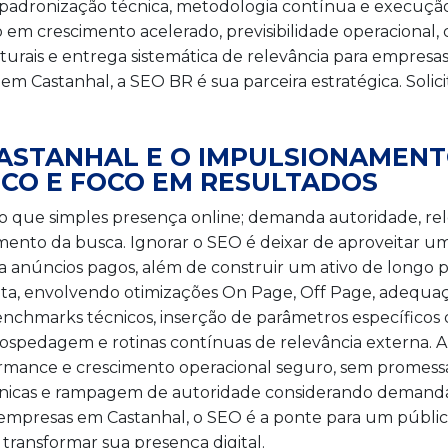
adronização técnica, metodologia contínua e execução 
o em crescimento acelerado, previsibilidade operacional,
turais e entrega sistemática de relevância para empresas
is em Castanhal, a SEO BR é sua parceira estratégica. So
CASTANHAL E O IMPULSIONAMEN
CO E FOCO EM RESULTADOS
 que simples presença online; demanda autoridade, rele
ento da busca. Ignorar o SEO é deixar de aproveitar um
a anúncios pagos, além de construir um ativo de longo 
ta, envolvendo otimizações On Page, Off Page, adequa
nchmarks técnicos, inserção de parâmetros específicos
hospedagem e rotinas contínuas de relevância externa.
rmance e crescimento operacional seguro, sem promessas 
cnicas e rampagem de autoridade considerando demanda,
resas em Castanhal, o SEO é a ponte para um público
ransformar sua presença digital.