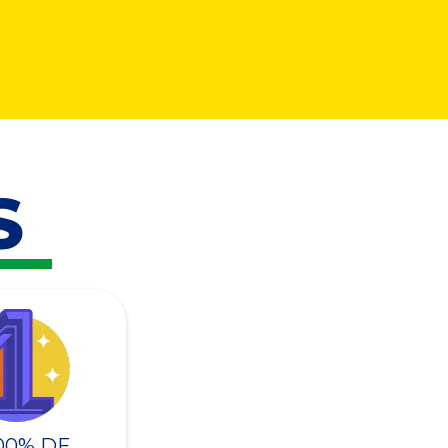
S
00% DE