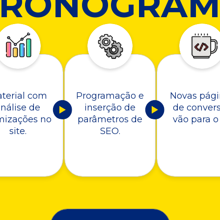
CRONOGRAM
terial com
Programação e
Novas pági
nálise de
inserção de
de conver
mizações no
parâmetros de
vão para o 
site.
SEO.