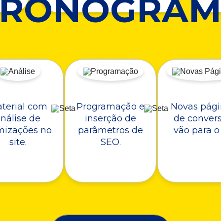
CRONOGRAM
terial com
Programação e
Novas pági
nálise de
inserção de
de conver
mizações no
parâmetros de
vão para o 
site.
SEO.