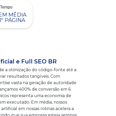
 EM MÉDIA
1º PÁGINA
icial e Full SEO BR
e a otimização do código-fonte até a
ar resultados tangíveis. Com
rtise vasta na geração de autoridade
alcançamos 400% de conversão em 6
gânicos representa uma economia de
 bem executado. Em média, nossos
rtificial em nossas rotinas acelera a
antindo que sua empresa esteja sempre