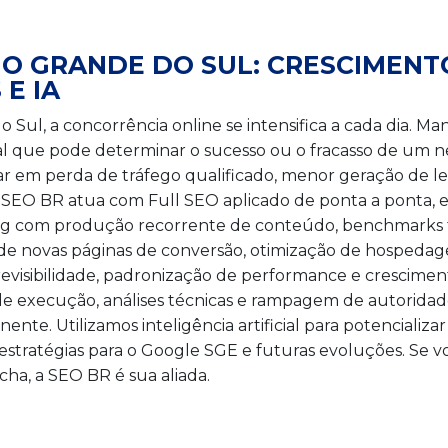
RIO GRANDE DO SUL: CRESCIMEN
E IA
Sul, a concorrência online se intensifica a cada dia. M
l que pode determinar o sucesso ou o fracasso de um ne
ar em perda de tráfego qualificado, menor geração de 
 SEO BR atua com Full SEO aplicado de ponta a ponta, 
og com produção recorrente de conteúdo, benchmarks t
de novas páginas de conversão, otimização de hospedage
evisibilidade, padronização de performance e crescime
a de execução, análises técnicas e rampagem de autorid
. Utilizamos inteligência artificial para potencializar
stratégias para o Google SGE e futuras evoluções. Se vo
ha, a SEO BR é sua aliada.