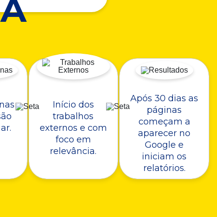
A
Após 30 dias as
nas
Início dos
páginas
são
trabalhos
começam a
ar.
externos e com
aparecer no
foco em
Google e
relevância.
iniciam os
relatórios.