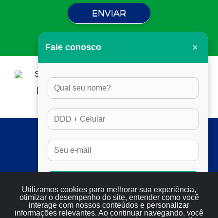
×
Fale conosco
HORÁRIO DE ATENDIMENTO:
DAS 8H ÀS 17H30, EM DIAS ÚTEIS
SERVIÇOS
FULL SEO
RESULTADOS
SERVIÇOS
Conversar no Whatsapp
BLOG
Utilizamos cookies para melhorar sua experiência,
otimizar o desempenho do site, entender como você
CONTATO
interage com nossos conteúdos e personalizar
informações relevantes. Ao continuar navegando, você