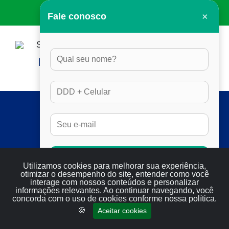
×
Fale conosco
HORÁRIO DE ATENDIMENTO:
DAS 8H ÀS 17H30, EM DIAS ÚTEIS
SERVIÇOS
FULL SEO
RESULTADOS
SERVIÇOS
Conversar no Whatsapp
BLOG
Utilizamos cookies para melhorar sua experiência,
otimizar o desempenho do site, entender como você
CONTATO
interage com nossos conteúdos e personalizar
informações relevantes. Ao continuar navegando, você
concorda com o uso de cookies conforme nossa política.
CONTATO
🍪
Aceitar cookies
WHATSAPP: (11) 97636-1984