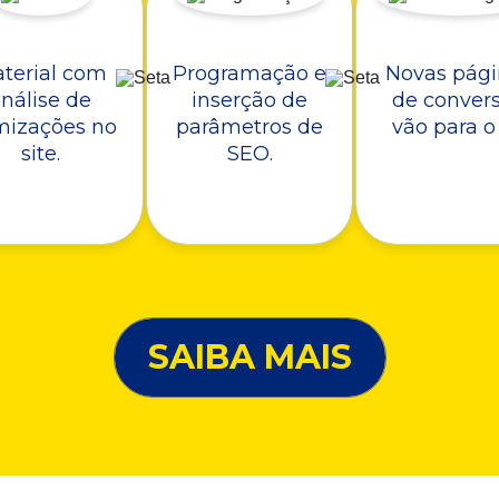
terial com
Programação e
Novas pági
nálise de
inserção de
de conver
mizações no
parâmetros de
vão para o 
site.
SEO.
SAIBA MAIS