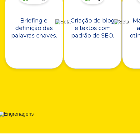
Briefing e
Criação do blog
Ma
definição das
e textos com
a
palavras chaves.
padrão de SEO.
oti