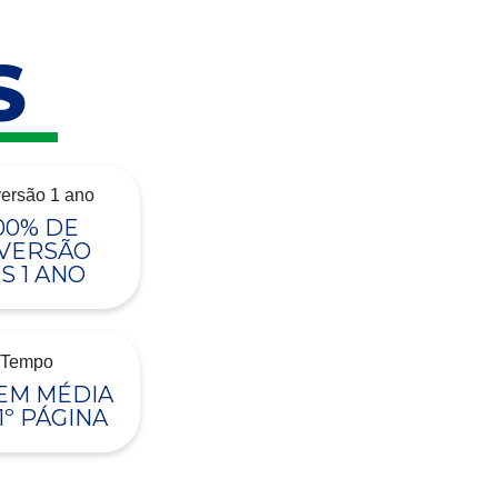
S
00% DE
VERSÃO
S 1 ANO
 EM MÉDIA
1º PÁGINA