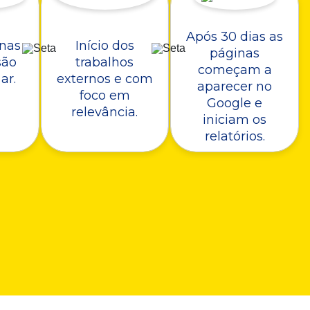
Após 30 dias as
nas
Início dos
páginas
são
trabalhos
começam a
ar.
externos e com
aparecer no
foco em
Google e
relevância.
iniciam os
relatórios.