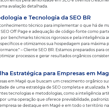
Escolhemos pela senioridade em SEO e tivemos crescimen
uma avaliação detalhada.
odologia e Tecnologia da SEO BR
 o conhecimento técnico para implementar o que há de 
, SEO Off Page e adequação de código-fonte como parte
r benchmarks técnicos rigorosos e pela inteligência artif
pecíficos e otimizamos sua hospedagem para máxima pe
formance." – Cliente SEO BR. Estamos preparados para os
mizar processos e gerar resultados orgânicos consisten
olha Estratégica para Empresas em Ma
resas em Magé que buscam um crescimento orgânico sus
idade de uma estratégia de SEO completa e atualizada. N
ntes tecnologias e metodologias, como a inteligência arti
 por uma operação que oferece previsibilidade, padron
empresa se destaque em Magé e em todo o território nac