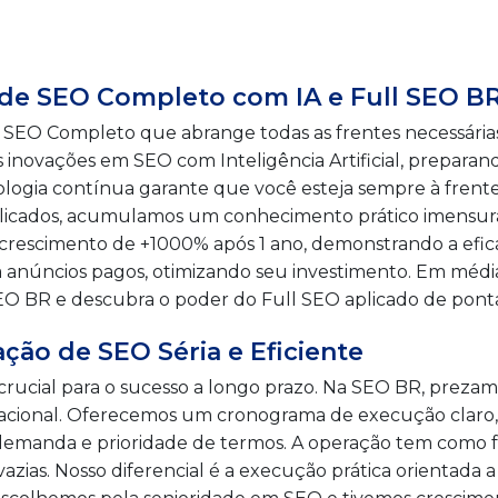
 de SEO Completo com IA e Full SEO B
SEO Completo que abrange todas as frentes necessária
s inovações em SEO com Inteligência Artificial, preparan
logia contínua garante que você esteja sempre à frente
ublicados, acumulamos um conhecimento prático imensu
escimento de +1000% após 1 ano, demonstrando a eficáci
anúncios pagos, otimizando seu investimento. Em média,
EO BR e descubra o poder do Full SEO aplicado de ponta
ão de SEO Séria e Eficiente
rucial para o sucesso a longo prazo. Na SEO BR, prezam
racional. Oferecemos um cronograma de execução claro,
manda e prioridade de termos. A operação tem como fo
vazias. Nosso diferencial é a execução prática orientada