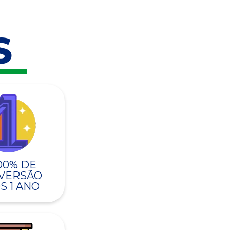
S
00% DE
VERSÃO
S 1 ANO