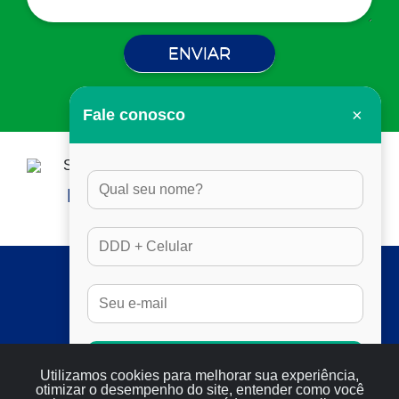
×
Fale conosco
HORÁRIO DE ATENDIMENTO:
DAS 8H ÀS 17H30, EM DIAS ÚTEIS
SERVIÇOS
FULL SEO
RESULTADOS
SERVIÇOS
Conversar no Whatsapp
Utilizamos cookies para melhorar sua experiência,
BLOG
otimizar o desempenho do site, entender como você
CONTATO