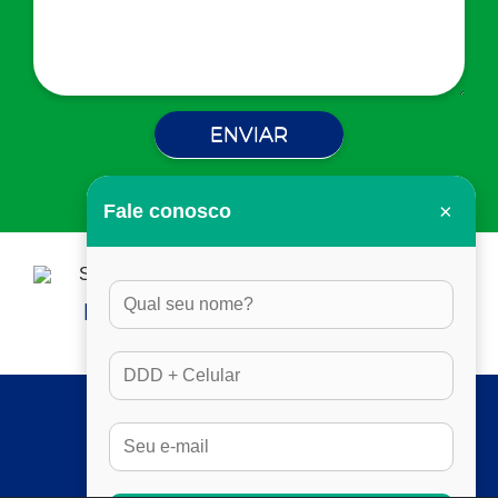
×
Fale conosco
HORÁRIO DE ATENDIMENTO:
DAS 8H ÀS 17H30, EM DIAS ÚTEIS
SERVIÇOS
FULL SEO
RESULTADOS