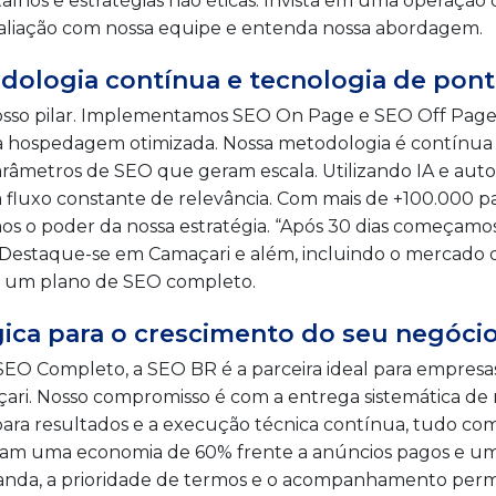
talhos e estratégias não éticas. Invista em uma operação 
valiação com nossa equipe e entenda nossa abordagem.
odologia contínua e tecnologia de pon
nosso pilar. Implementamos SEO On Page e SEO Off Page
a hospedagem otimizada. Nossa metodologia é contínua
parâmetros de SEO que geram escala. Utilizando IA e au
luxo constante de relevância. Com mais de +100.000 pa
s o poder da nossa estratégia. “Após 30 dias começamo
R. Destaque-se em Camaçari e além, incluindo o mercado de
cite um plano de SEO completo.
gica para o crescimento do seu negóc
EO Completo, a SEO BR é a parceira ideal para empres
çari. Nosso compromisso é com a entrega sistemática de r
ara resultados e a execução técnica contínua, tudo co
entam uma economia de 60% frente a anúncios pagos e u
anda, a prioridade de termos e o acompanhamento perm