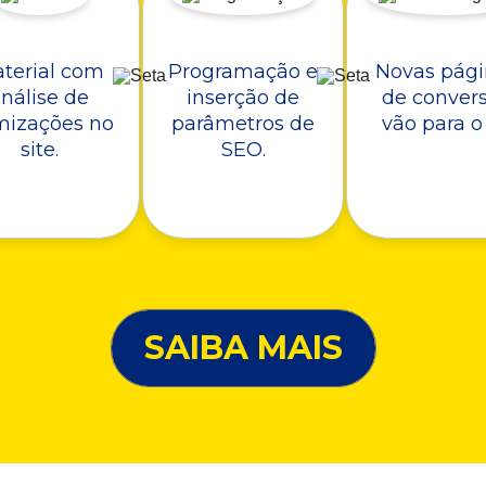
terial com
Programação e
Novas pági
nálise de
inserção de
de conver
mizações no
parâmetros de
vão para o 
site.
SEO.
SAIBA MAIS