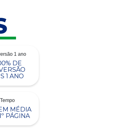
S
00% DE
VERSÃO
S 1 ANO
 EM MÉDIA
1º PÁGINA