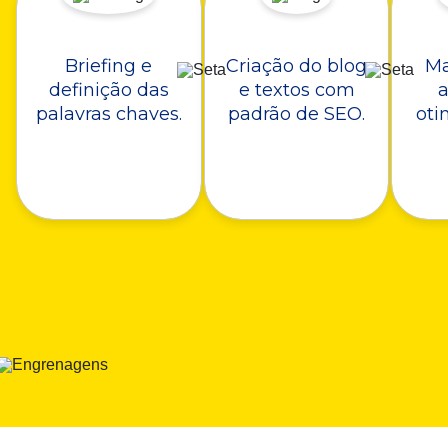
Briefing e
Criação do blog
Ma
definição das
e textos com
a
palavras chaves.
padrão de SEO.
oti