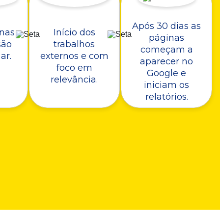
Após 30 dias as
nas
Início dos
páginas
são
trabalhos
começam a
ar.
externos e com
aparecer no
foco em
Google e
relevância.
iniciam os
relatórios.