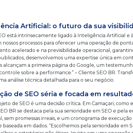
cia Artificial: o futuro da sua visibi
está intrinsecamente ligado à Inteligência Artificial e
em nossos processos para oferecer uma operação de pont
ento acelerado e na previsibilidade operacional, garanti
 publicados, desenvolvemos uma expertise única em con
tes alcançam a primeira página do Google, um testemunho
 controle sobre a performance.” – Cliente SEO BR. Tra
a análise técnica detalhada para o seu negócio.
ão de SEO séria e focada em resultad
projeto de SEO é uma decisão crítica. Em Camaçari, como
EO BR se destaca pela sua senioridade em SEO e pela en
l, sem promessas irreais, e um cronograma de execução c
 baseada em dados. “Escolhemos pela senioridade em S