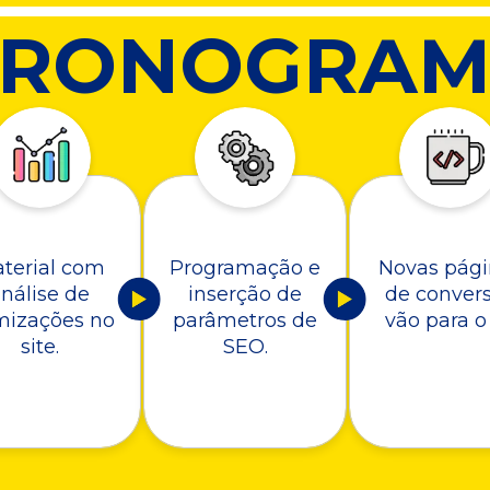
CRONOGRAM
terial com
Programação e
Novas pági
nálise de
inserção de
de conver
mizações no
parâmetros de
vão para o 
site.
SEO.