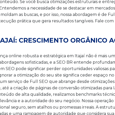
conteúdo. Se você busca otimizações estruturais e entreg
. Entendemos a necessidade de se destacar em mercados 
 já moldam as buscas, e por isso, nossa abordagem é de F
 execução prática que gera resultados tangíveis. Fale 
TAJAÍ: CRESCIMENTO ORGÂNICO
ença online robusta e estratégica em Itajaí não é mais u
e abordagens sofisticadas, e a SEO BR entende profunda
em SEO pode significar perder oportunidades valiosas pa
Ignorar a otimização do seu site significa ceder espaço n
 um serviço de Full SEO que abrange desde otimizações
 até a criação de páginas de conversão otimizadas par
eúdo de alta qualidade, realizamos benchmarks técnico
evância e a autoridade do seu negócio. Nossa operação 
onal seguro, sem atalhos ou promessas irreais. A estru
ndadas e uma rampagem de autoridade que considera sua