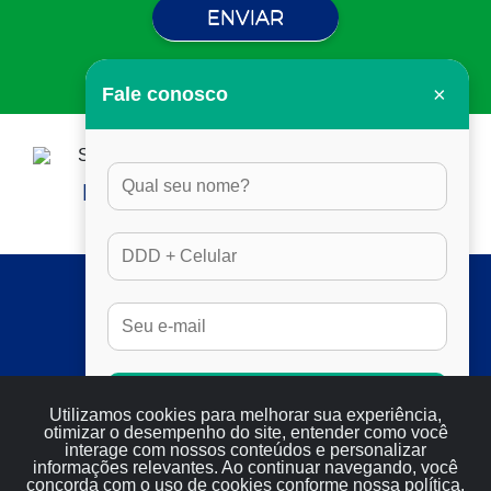
×
Fale conosco
HORÁRIO DE ATENDIMENTO:
DAS 8H ÀS 17H30, EM DIAS ÚTEIS
SERVIÇOS
FULL SEO
RESULTADOS
SERVIÇOS
Conversar no Whatsapp
BLOG
Utilizamos cookies para melhorar sua experiência,
otimizar o desempenho do site, entender como você
CONTATO
interage com nossos conteúdos e personalizar
informações relevantes. Ao continuar navegando, você
concorda com o uso de cookies conforme nossa política.