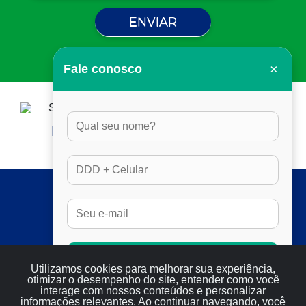
×
Fale conosco
HORÁRIO DE ATENDIMENTO:
DAS 8H ÀS 17H30, EM DIAS ÚTEIS
SERVIÇOS
FULL SEO
RESULTADOS
SERVIÇOS
Conversar no Whatsapp
Utilizamos cookies para melhorar sua experiência,
BLOG
otimizar o desempenho do site, entender como você
CONTATO
interage com nossos conteúdos e personalizar
informações relevantes. Ao continuar navegando, você