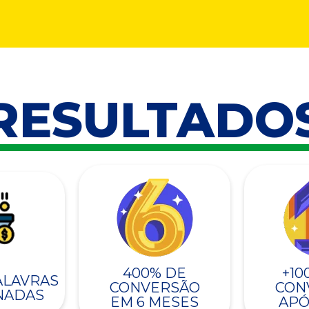
RESULTADO
400% DE
+10
PALAVRAS
CONVERSÃO
CON
NADAS
EM 6 MESES
APÓ