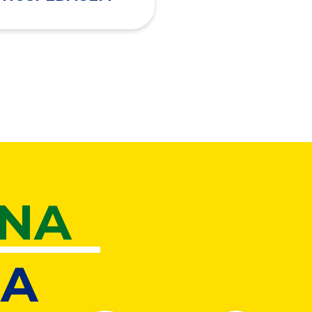
ONA
A