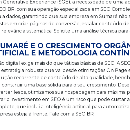
 Generative Experience (SGE), a necessidade de uma a
A SEO BR, com sua operação especializada em SEO Compl
da a dados, garantindo que sua empresa em Sumaré não
tas em criar páginas de conversão, escalar conteúdo de 
elevância sistemática. Solicite uma análise técnica para
SUMARÉ E O CRESCIMENTO ORGÂ
TIFICIAL E METODOLOGIA CONTÍ
o digital exige mais do que táticas básicas de SEO. A 
 estratégia robusta que vai desde otimizações On Page
dução recorrente de conteúdo de alta qualidade, benchm
a construir uma base sólida para o seu crescimento. De
verter leads, otimizamos sua hospedagem para máxima 
orar o investimento em SEO é um risco que pode custar 
eto, que inclui a inteligência artificial para automatiz
esa esteja à frente. Fale com a SEO BR.