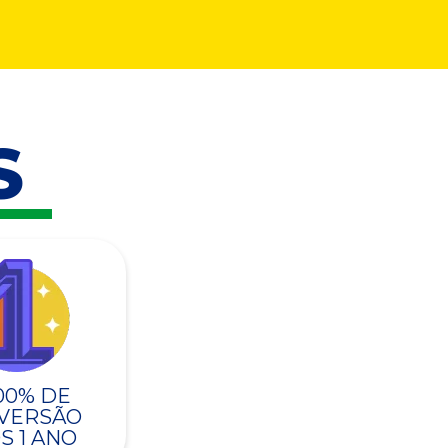
S
00% DE
VERSÃO
S 1 ANO