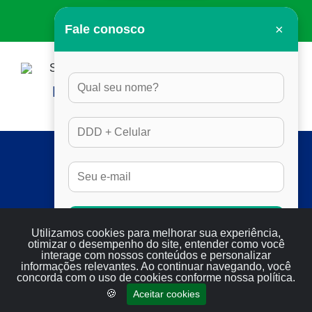
×
Fale conosco
HORÁRIO DE ATENDIMENTO:
DAS 8H ÀS 17H30, EM DIAS ÚTEIS
SERVIÇOS
FULL SEO
RESULTADOS
SERVIÇOS
Conversar no Whatsapp
BLOG
Utilizamos cookies para melhorar sua experiência,
otimizar o desempenho do site, entender como você
CONTATO
interage com nossos conteúdos e personalizar
informações relevantes. Ao continuar navegando, você
concorda com o uso de cookies conforme nossa política.
CONTATO
🍪
Aceitar cookies