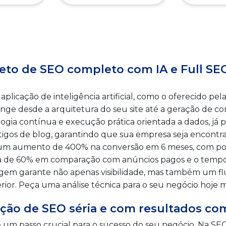
eto de SEO completo com IA e Full SEO
licação de inteligência artificial, como o oferecido pel
ange desde a arquitetura do seu site até a geração de c
ogia contínua e execução prática orientada a dados, já 
tigos de blog, garantindo que sua empresa seja encont
e um aumento de 400% na conversão em 6 meses, com pote
 de 60% em comparação com anúncios pagos e o tempo 
gem garante não apenas visibilidade, mas também um flu
rior. Peça uma análise técnica para o seu negócio hoje
ção de SEO séria e com resultados c
um passo crucial para o sucesso do seu negócio. Na SEO 