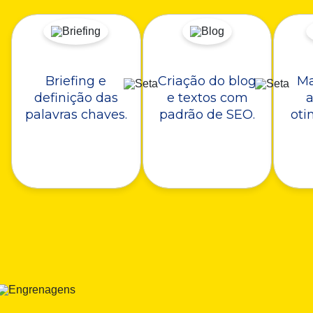
Briefing e
Criação do blog
Ma
definição das
e textos com
a
palavras chaves.
padrão de SEO.
oti