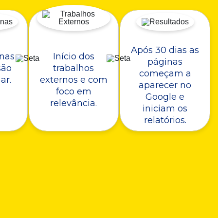
Após 30 dias as
nas
Início dos
páginas
são
trabalhos
começam a
ar.
externos e com
aparecer no
foco em
Google e
relevância.
iniciam os
relatórios.