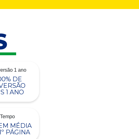
S
00% DE
VERSÃO
S 1 ANO
 EM MÉDIA
1º PÁGINA