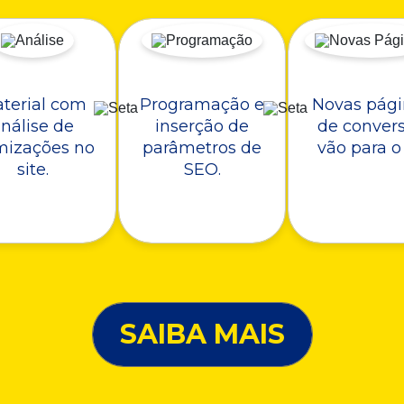
terial com
Programação e
Novas pági
nálise de
inserção de
de conver
mizações no
parâmetros de
vão para o 
site.
SEO.
SAIBA MAIS