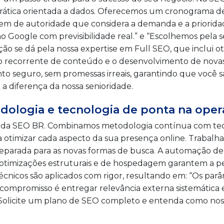
rática orientada a dados. Oferecemos um cronograma de
 de autoridade que considera a demanda e a prioridade
o Google com previsibilidade real.” e “Escolhemos pela 
ção se dá pela nossa expertise em Full SEO, que inclui 
 recorrente de conteúdo e o desenvolvimento de novas
ento seguro, sem promessas irreais, garantindo que você 
a diferença da nossa senioridade.
odologia e tecnologia de ponta na ope
rce da SEO BR. Combinamos metodologia contínua com tec
para otimizar cada aspecto da sua presença online. Trab
eparada para as novas formas de busca. A automação d
s otimizações estruturais e de hospedagem garantem a p
cnicos são aplicados com rigor, resultando em: “Os parâ
compromisso é entregar relevância externa sistemática e
. Solicite um plano de SEO completo e entenda como nos