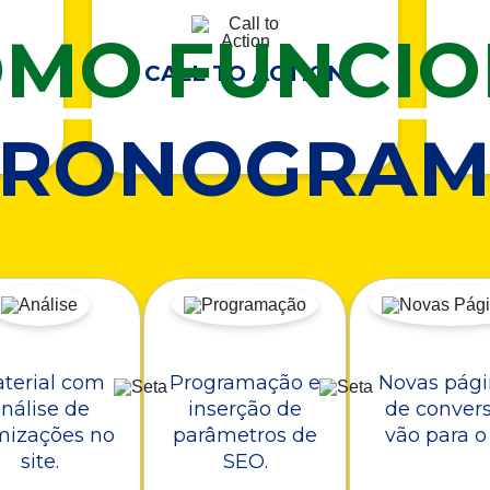
MO FUNCI
CALL TO ACTION
CRONOGRAM
terial com
Programação e
Novas pági
nálise de
inserção de
de conver
mizações no
parâmetros de
vão para o 
site.
SEO.