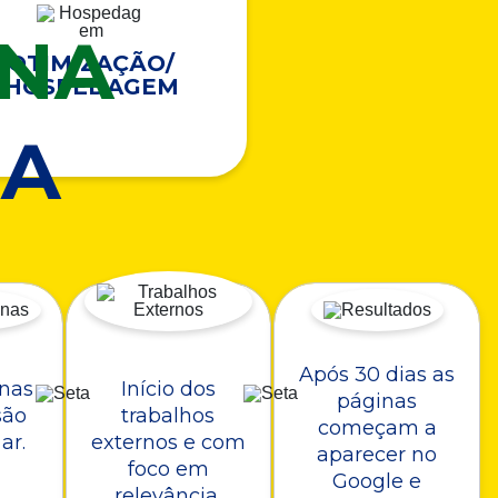
ONA
OTIMIZAÇÃO/
HOSPEDAGEM
A
Após 30 dias as
nas
Início dos
páginas
são
trabalhos
começam a
ar.
externos e com
aparecer no
foco em
Google e
relevância.