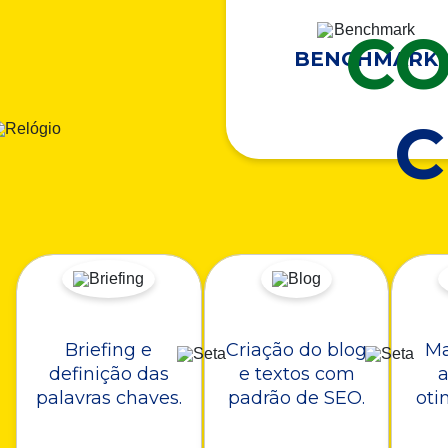
CO
BENCHMARK
Briefing e
Criação do blog
Ma
definição das
e textos com
a
palavras chaves.
padrão de SEO.
oti