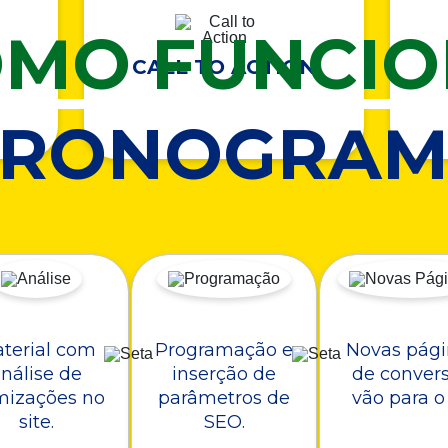
MO FUNCI
CALL TO ACTION
CRONOGRAM
terial com
Programação e
Novas pági
nálise de
inserção de
de conver
mizações no
parâmetros de
vão para o 
site.
SEO.