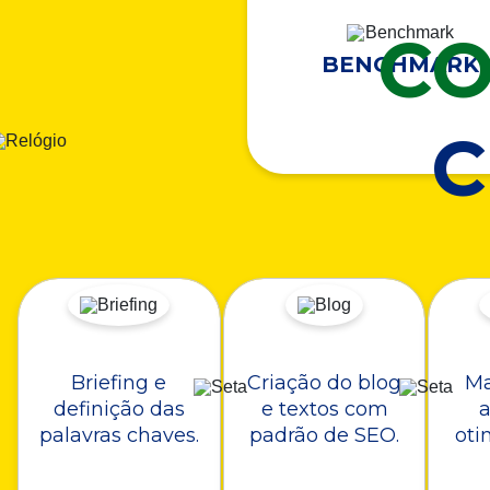
CO
BENCHMARK
Briefing e
Criação do blog
Ma
definição das
e textos com
a
palavras chaves.
padrão de SEO.
oti