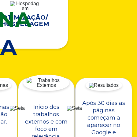
ONA
OTIMIZAÇÃO/
HOSPEDAGEM
A
Após 30 dias as
nas
Início dos
páginas
são
trabalhos
começam a
ar.
externos e com
aparecer no
foco em
Google e
relevância.