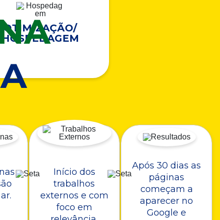
ONA
OTIMIZAÇÃO/
HOSPEDAGEM
A
Após 30 dias as
nas
Início dos
páginas
são
trabalhos
começam a
ar.
externos e com
aparecer no
foco em
Google e
relevância.