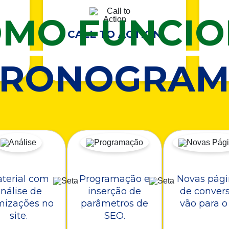
MO FUNCI
CALL TO ACTION
CRONOGRAM
terial com
Programação e
Novas pági
nálise de
inserção de
de conver
mizações no
parâmetros de
vão para o 
site.
SEO.