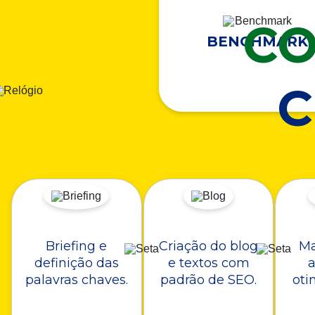
CO
BENCHMARK
Briefing e
Criação do blog
Ma
definição das
e textos com
a
palavras chaves.
padrão de SEO.
oti