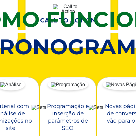
MO FUNCI
CALL TO ACTION
CRONOGRAM
terial com
Programação e
Novas pági
nálise de
inserção de
de conver
mizações no
parâmetros de
vão para o 
site.
SEO.