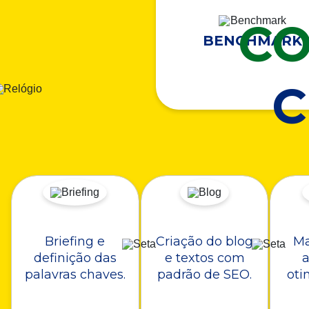
CO
BENCHMARK
Briefing e
Criação do blog
Ma
definição das
e textos com
a
palavras chaves.
padrão de SEO.
oti