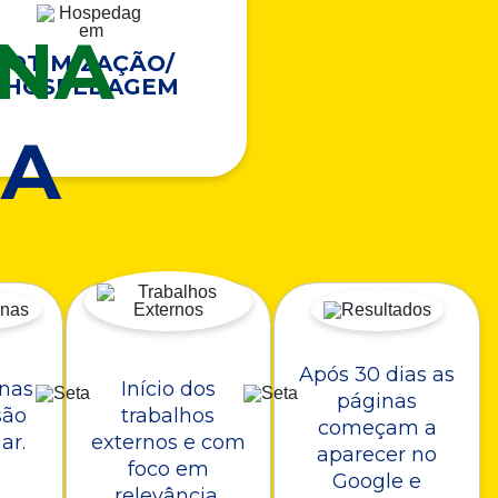
ONA
OTIMIZAÇÃO/
HOSPEDAGEM
A
Após 30 dias as
nas
Início dos
páginas
são
trabalhos
começam a
ar.
externos e com
aparecer no
foco em
Google e
relevância.